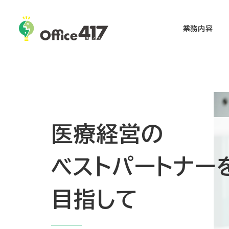
メ
イ
業務内容
ン
コ
ン
テ
ン
ツ
医療経営の
へ
移
動
ベストパートナー
目指して